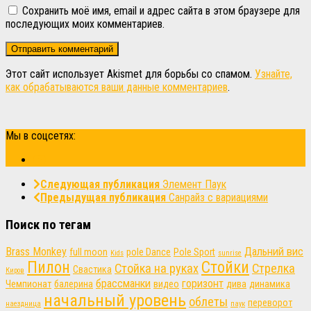
Сохранить моё имя, email и адрес сайта в этом браузере для
последующих моих комментариев.
Этот сайт использует Akismet для борьбы со спамом.
Узнайте,
как обрабатываются ваши данные комментариев
.
Мы в соцсетях:
Следующая публикация
Элемент Паук
Предыдущая публикация
Санрайз с вариациями
Поиск по тегам
Brass Monkey
Дальний вис
full moon
pole Dance
Pole Sport
Kids
sunrise
Пилон
Стойки
Стойка на руках
Стрелка
Свастика
Киров
брассманки
горизонт
Чемпионат
балерина
видео
дива
динамика
начальный уровень
облеты
переворот
наездница
паук