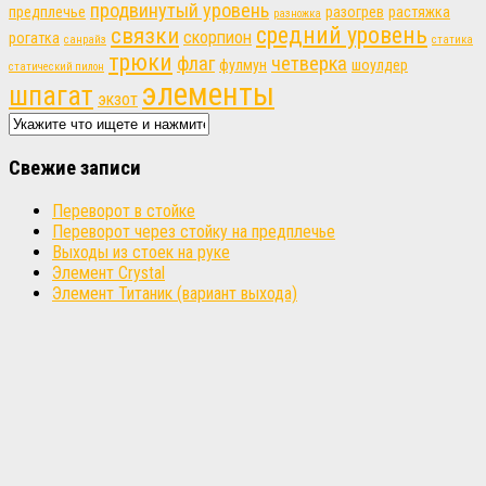
продвинутый уровень
предплечье
разогрев
растяжка
разножка
связки
средний уровень
скорпион
рогатка
санрайз
статика
трюки
флаг
четверка
фулмун
шоулдер
статический пилон
элементы
шпагат
экзот
Свежие записи
Переворот в стойке
Переворот через стойку на предплечье
Выходы из стоек на руке
Элемент Crystal
Элемент Титаник (вариант выхода)