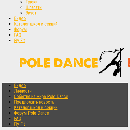
Трюки
Шпагаты
Экзот
Видео
Каталог школ и секций
Форум
FAQ
Fly Fit
Видео
Личности
События из мира Pole Dance
Предложить новость
Каталог школ и секций
Форум Pole Dance
FAQ
Fly Fit