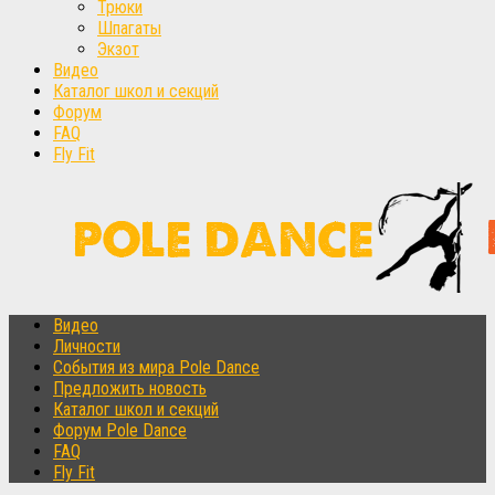
Трюки
Шпагаты
Экзот
Видео
Каталог школ и секций
Форум
FAQ
Fly Fit
Видео
Личности
События из мира Pole Dance
Предложить новость
Каталог школ и секций
Форум Pole Dance
FAQ
Fly Fit