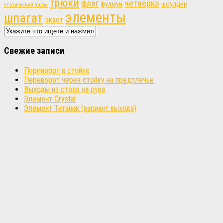
трюки
флаг
четверка
фулмун
шоулдер
статический пилон
элементы
шпагат
экзот
Свежие записи
Переворот в стойке
Переворот через стойку на предплечье
Выходы из стоек на руке
Элемент Crystal
Элемент Титаник (вариант выхода)