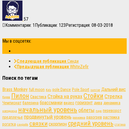
57
Комментарии: 1
Публикации: 123
Регистрация: 08-03-2018
Мы в соцсетях:
Следующая публикация
Синди
Предыдущая публикация
WhiteZefir
Поиск по тегам
Brass Monkey
Дальний вис
full moon
pole Dance
Pole Sport
Kids
sunrise
Пилон
Стойки
Стойка на руках
Стрелка
Свастика
Киров
брассманки
горизонт
Чемпионат
балерина
видео
дива
динамика
начальный уровень
облеты
переворот
наездница
паук
продвинутый уровень
предплечье
разогрев
растяжка
разножка
связки
средний уровень
скорпион
рогатка
санрайз
статика