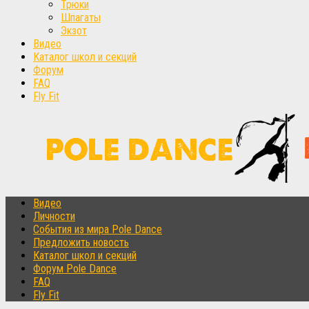
Трюки
Шпагаты
Экзот
Видео
Каталог школ и секций
Форум
FAQ
Fly Fit
Видео
Личности
События из мира Pole Dance
Предложить новость
Каталог школ и секций
Форум Pole Dance
FAQ
Fly Fit