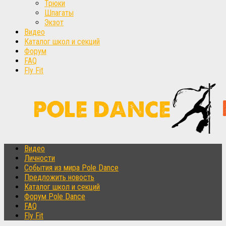
Трюки
Шпагаты
Экзот
Видео
Каталог школ и секций
Форум
FAQ
Fly Fit
Видео
Личности
События из мира Pole Dance
Предложить новость
Каталог школ и секций
Форум Pole Dance
FAQ
Fly Fit