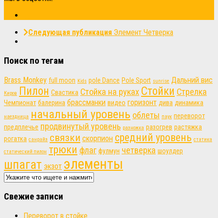
Следующая публикация
Элемент Четверка
Поиск по тегам
Brass Monkey
Дальний вис
full moon
pole Dance
Pole Sport
Kids
sunrise
Пилон
Стойки
Стойка на руках
Стрелка
Свастика
Киров
брассманки
горизонт
Чемпионат
балерина
видео
дива
динамика
начальный уровень
облеты
переворот
наездница
паук
продвинутый уровень
предплечье
разогрев
растяжка
разножка
связки
средний уровень
скорпион
рогатка
санрайз
статика
трюки
флаг
четверка
фулмун
шоулдер
статический пилон
элементы
шпагат
экзот
Свежие записи
Переворот в стойке