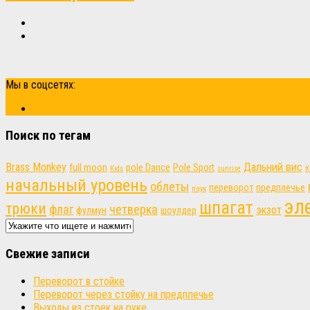
Мы в соцсетях:
Поиск по тегам
Brass Monkey
Дальний вис
full moon
pole Dance
Pole Sport
Kids
sunrise
К
начальный уровень
облеты
переворот
предплечье
паук
эл
шпагат
трюки
флаг
четверка
экзот
фулмун
шоулдер
Свежие записи
Переворот в стойке
Переворот через стойку на предплечье
Выходы из стоек на руке