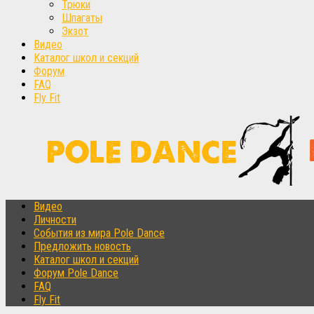
Трюки
Шпагаты
Экзот
Видео
Каталог школ и секций
Форум
FAQ
Fly Fit
Видео
Личности
События из мира Pole Dance
Предложить новость
Каталог школ и секций
Форум Pole Dance
FAQ
Fly Fit