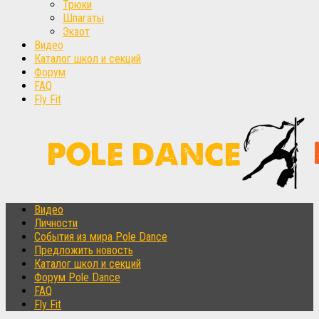
Трюки
Шпагаты
Экзот
Видео
Каталог школ и секций
Форум
FAQ
Fly Fit
Видео
Личности
События из мира Pole Dance
Предложить новость
Каталог школ и секций
Форум Pole Dance
FAQ
Fly Fit