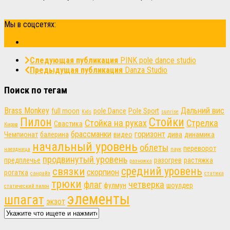
Мы в соцсетях:
Следующая публикация
PINK pole dance studio
Предыдущая публикация
Danza Studio
Поиск по тегам
Brass Monkey
Дальний вис
full moon
pole Dance
Pole Sport
Kids
sunrise
Пилон
Стойки
Стойка на руках
Стрелка
Свастика
Киров
брассманки
горизонт
Чемпионат
балерина
видео
дива
динамика
начальный уровень
облеты
переворот
наездница
паук
продвинутый уровень
предплечье
разогрев
растяжка
разножка
связки
средний уровень
скорпион
рогатка
санрайз
статика
трюки
флаг
четверка
фулмун
шоулдер
статический пилон
элементы
шпагат
экзот