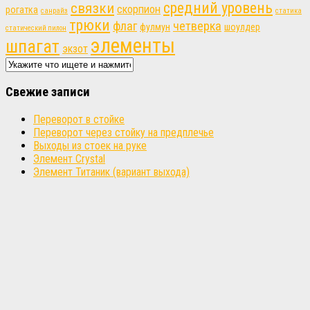
связки
средний уровень
скорпион
рогатка
санрайз
статика
трюки
флаг
четверка
фулмун
шоулдер
статический пилон
элементы
шпагат
экзот
Свежие записи
Переворот в стойке
Переворот через стойку на предплечье
Выходы из стоек на руке
Элемент Crystal
Элемент Титаник (вариант выхода)