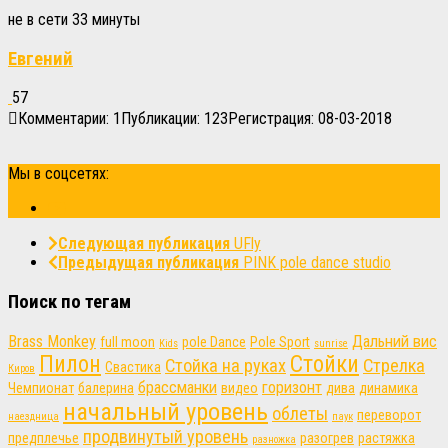
не в сети 33 минуты
Евгений
57
Комментарии: 1
Публикации: 123
Регистрация: 08-03-2018
Мы в соцсетях:
Следующая публикация
UFly
Предыдущая публикация
PINK pole dance studio
Поиск по тегам
Brass Monkey
Дальний вис
full moon
pole Dance
Pole Sport
Kids
sunrise
Пилон
Стойки
Стойка на руках
Стрелка
Свастика
Киров
брассманки
горизонт
Чемпионат
балерина
видео
дива
динамика
начальный уровень
облеты
переворот
наездница
паук
продвинутый уровень
предплечье
разогрев
растяжка
разножка