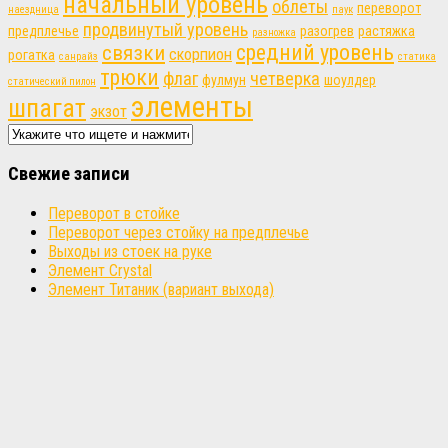
начальный уровень
облеты
переворот
наездница
паук
продвинутый уровень
предплечье
разогрев
растяжка
разножка
связки
средний уровень
скорпион
рогатка
санрайз
статика
трюки
флаг
четверка
фулмун
шоулдер
статический пилон
элементы
шпагат
экзот
Свежие записи
Переворот в стойке
Переворот через стойку на предплечье
Выходы из стоек на руке
Элемент Crystal
Элемент Титаник (вариант выхода)