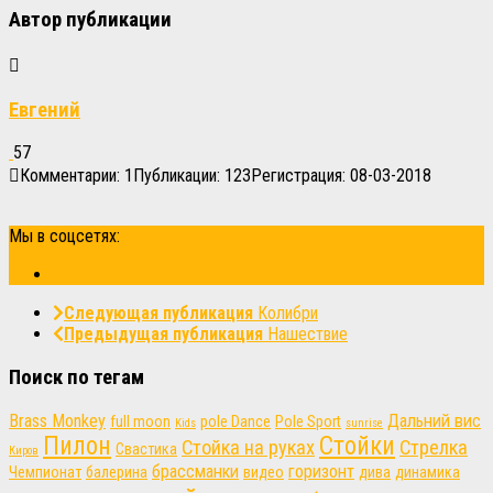
Автор публикации
Евгений
57
Комментарии: 1
Публикации: 123
Регистрация: 08-03-2018
Мы в соцсетях:
Следующая публикация
Колибри
Предыдущая публикация
Нашествие
Поиск по тегам
Brass Monkey
Дальний вис
full moon
pole Dance
Pole Sport
Kids
sunrise
Пилон
Стойки
Стойка на руках
Стрелка
Свастика
Киров
брассманки
горизонт
Чемпионат
балерина
видео
дива
динамика