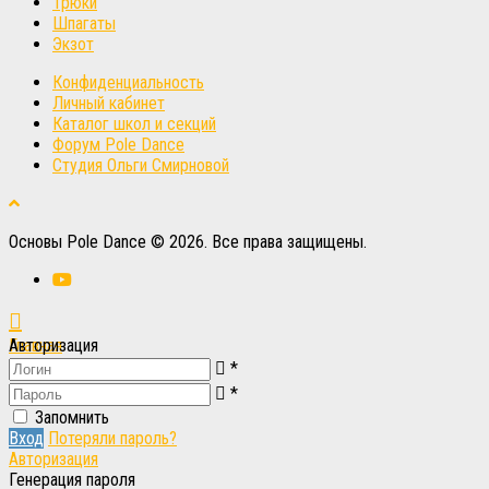
Трюки
Шпагаты
Экзот
Конфиденциальность
Личный кабинет
Каталог школ и секций
Форум Pole Dance
Студия Ольги Смирновой
Основы Pole Dance © 2026. Все права защищены.
Главная
Авторизация
*
Вход
Вход
*
Запомнить
Вход
Потеряли пароль?
Авторизация
Генерация пароля