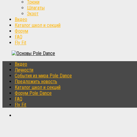
Трюки
Шпагаты
Экзот
Видео
Каталог школ и секций
Форум
FAQ
Fly Fit
Видео
Личности
События из мира Pole Dance
Предложить новость
Каталог школ и секций
Форум Pole Dance
FAQ
Fly Fit