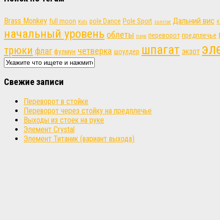
Brass Monkey
Дальний вис
full moon
pole Dance
Pole Sport
Kids
sunrise
К
начальный уровень
облеты
переворот
предплечье
паук
эл
шпагат
трюки
флаг
четверка
экзот
фулмун
шоулдер
Свежие записи
Переворот в стойке
Переворот через стойку на предплечье
Выходы из стоек на руке
Элемент Crystal
Элемент Титаник (вариант выхода)