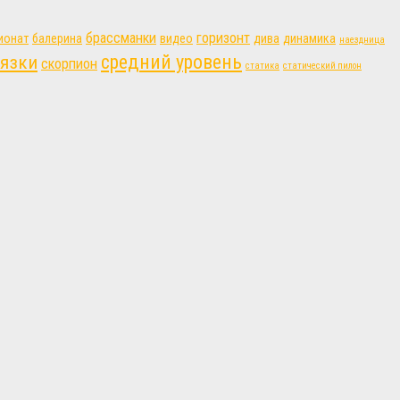
брассманки
горизонт
ионат
балерина
видео
дива
динамика
наездница
язки
средний уровень
скорпион
статика
статический пилон