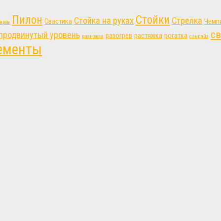
Пилон
Стойки
Стойка на руках
Стрелка
Свастика
Чемп
иров
св
продвинутый уровень
разогрев
растяжка
рогатка
разножка
санрайз
ементы