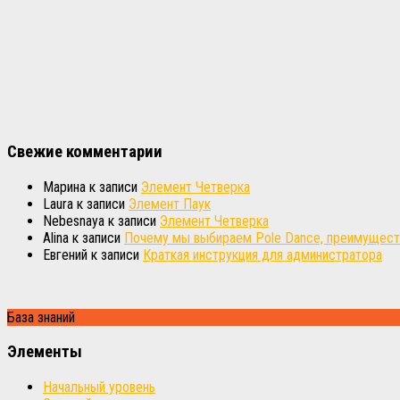
Свежие комментарии
Марина
к записи
Элемент Четверка
Laura
к записи
Элемент Паук
Nebesnaya
к записи
Элемент Четверка
Alina
к записи
Почему мы выбираем Pole Dance, преимуществ
Евгений
к записи
Краткая инструкция для администратора
База знаний
Элементы
Начальный уровень