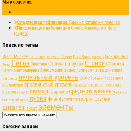
Мы в соцсетях:
Следующая публикация
Трюк из китайских палочек
Предыдущая публикация
Силовой выход в X-флаг
(видео)
Поиск по тегам
Brass Monkey
Дальний вис
full moon
pole Dance
Pole Sport
Kids
sunrise
Пилон
Стойки
Стойка на руках
Стрелка
Свастика
Киров
брассманки
горизонт
Чемпионат
балерина
видео
дива
динамика
начальный уровень
облеты
переворот
наездница
паук
продвинутый уровень
предплечье
разогрев
растяжка
разножка
связки
средний уровень
скорпион
рогатка
санрайз
статика
трюки
флаг
четверка
фулмун
шоулдер
статический пилон
элементы
шпагат
экзот
Свежие записи