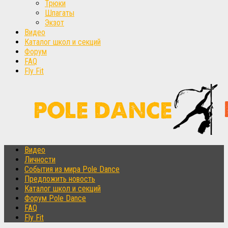
Трюки
Шпагаты
Экзот
Видео
Каталог школ и секций
Форум
FAQ
Fly Fit
Видео
Личности
События из мира Pole Dance
Предложить новость
Каталог школ и секций
Форум Pole Dance
FAQ
Fly Fit