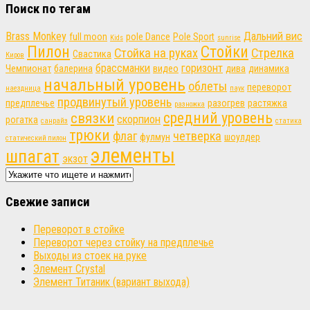
Поиск по тегам
Brass Monkey
Дальний вис
full moon
pole Dance
Pole Sport
Kids
sunrise
Пилон
Стойки
Стойка на руках
Стрелка
Свастика
Киров
брассманки
горизонт
Чемпионат
балерина
видео
дива
динамика
начальный уровень
облеты
переворот
наездница
паук
продвинутый уровень
предплечье
разогрев
растяжка
разножка
связки
средний уровень
скорпион
рогатка
санрайз
статика
трюки
флаг
четверка
фулмун
шоулдер
статический пилон
элементы
шпагат
экзот
Свежие записи
Переворот в стойке
Переворот через стойку на предплечье
Выходы из стоек на руке
Элемент Crystal
Элемент Титаник (вариант выхода)